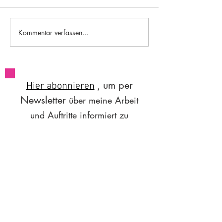
#84 Worksleepwo
#85 A brief flight of stairs
Kommentar verfassen...
, um per
Hier abonnieren
Newsletter
über
meine Arbeit
und Auftritte
informiert zu
.
werden
Email
hoi@sunitaasnani.com