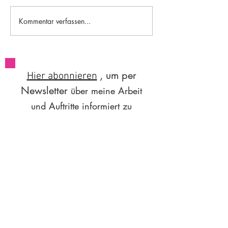
#84 Worksleepwo
#85 A brief flight of stairs
Kommentar verfassen...
, um per
Hier abonnieren
Newsletter
über
meine Arbeit
und Auftritte
informiert zu
.
werden
Email
hoi@sunitaasnani.com
Do Not Sell My Personal Information