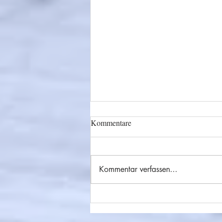
Kommentare
Kommentar verfassen...
#86 Unter die Haut