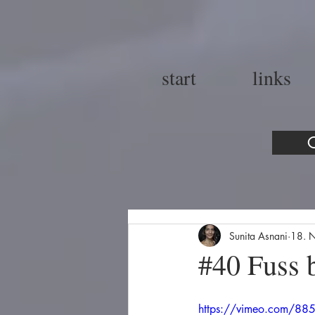
start
links
C
Sunita Asnani
18. 
#40 Fuss 
https://vimeo.com/88