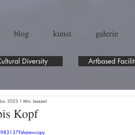
blog
kunst
galerie
ultural Diversity
Artbased Facilit
Nov. 2023
1 Min. Lesezeit
bis Kopf
5983137?share=copy