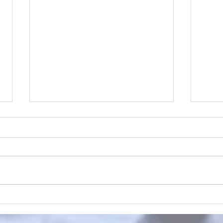
#84 
#85 A brief flight of stairs