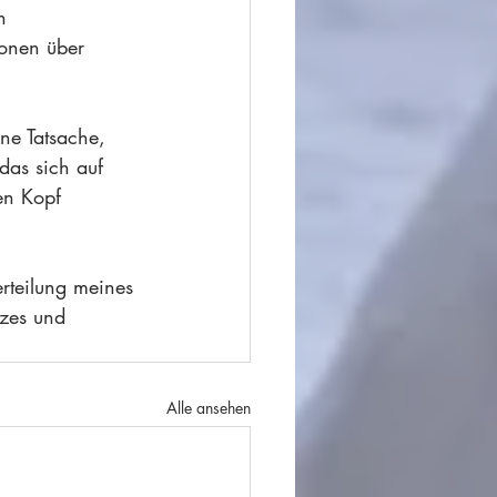
n 
onen über 
ne Tatsache, 
das sich auf 
en Kopf 
erteilung meines 
tzes und 
Alle ansehen