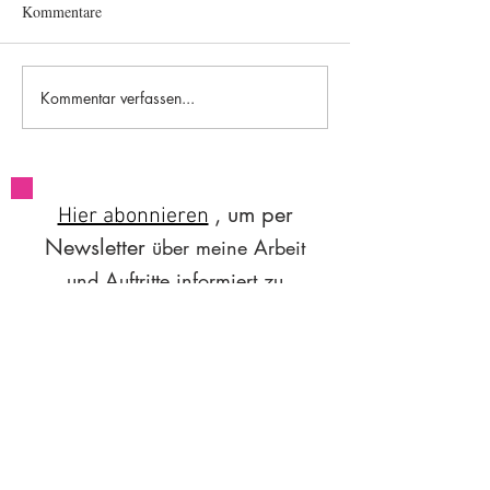
Kommentare
#84 Worksleepwo
#85 A brief flight of stairs
Kommentar verfassen...
, um per
Hier abonnieren
Newsletter
über
meine Arbeit
und Auftritte
informiert zu
.
werden
Email
hoi@sunitaasnani.com