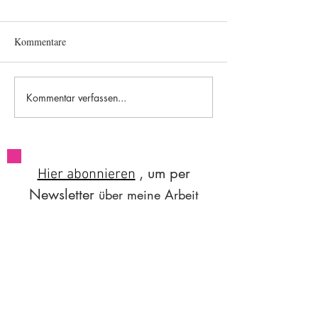
Kommentare
#84 Worksleepwo
#85 A brief flight of stairs
Kommentar verfassen...
, um per
Hier abonnieren
Newsletter
über
meine Arbeit
und Auftritte
informiert zu
.
werden
Email
hoi@sunitaasnani.com