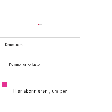
Kommentare
#84 Worksleepwo
#85 A brief flight of stairs
Kommentar verfassen...
, um per
Hier abonnieren
Newsletter
über
meine Arbeit
und Auftritte
informiert zu