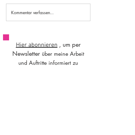
#84 Worksleepwo
#85 A brief flight of stairs
Kommentar verfassen...
, um per
Hier abonnieren
Newsletter
über
meine Arbeit
und Auftritte
informiert zu
.
werden
Email
hoi@sunitaasnani.com
Do Not Sell My Personal Information